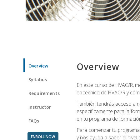
Overview
Overview
Syllabus
En este curso de HVAC/R, me
en técnico de HVAC/R y come
Requirements
También tendrás acceso a m
Instructor
específicamente para la for
en tu programa de formació
FAQs
Para comenzar tu programa, 
ENROLL NOW
y nos ayuda a saber el nivel