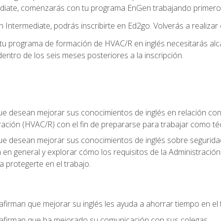
diate, comenzarás con tu programa EnGen trabajando primero e
 Intermediate, podrás inscribirte en Ed2go. Volverás a realizar 
 programa de formación de HVAC/R en inglés necesitarás alcan
ntro de los seis meses posteriores a la inscripción.
ue desean mejorar sus conocimientos de inglés en relación con l
ración (HVAC/R) con el fin de prepararse para trabajar como t
que desean mejorar sus conocimientos de inglés sobre seguridad
ia en general y explorar cómo los requisitos de la Administraci
a protegerte en el trabajo.
afirman que mejorar su inglés les ayuda a ahorrar tiempo en el 
 afirman que ha mejorado su comunicación con sus colegas