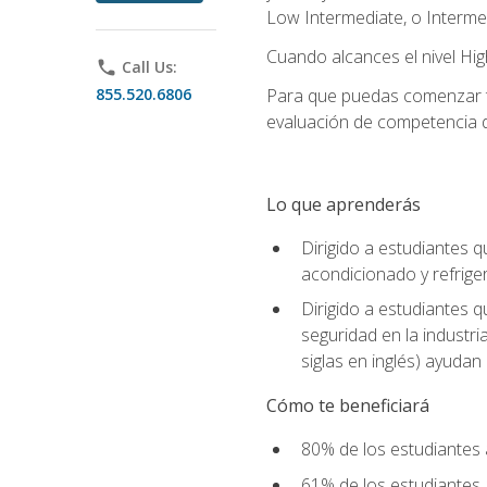
Low Intermediate, o Interme
Cuando alcances el nivel High
phone
Call Us:
855.520.6806
Para que puedas comenzar tu
evaluación de competencia de
Lo que aprenderás
Dirigido a estudiantes q
acondicionado y refrige
Dirigido a estudiantes 
seguridad en la industr
siglas en inglés) ayudan 
Cómo te beneficiará
80% de los estudiantes 
61% de los estudiantes