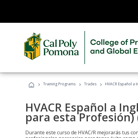
›
›
›
Training Programs
Trades
HVACR Español a In
HVACR Español a Ing
para esta Profesión)
Durante este curso de HVAC/R mejorarás tus cono