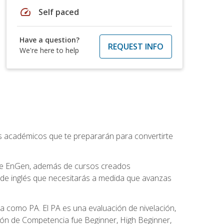
speed
Self paced
Have a question?
REQUEST INFO
We're here to help
os académicos que te prepararán para convertirte
 de EnGen, además de cursos creados
 de inglés que necesitarás a medida que avanzas
 como PA. El PA es una evaluación de nivelación,
ación de Competencia fue Beginner, High Beginner,