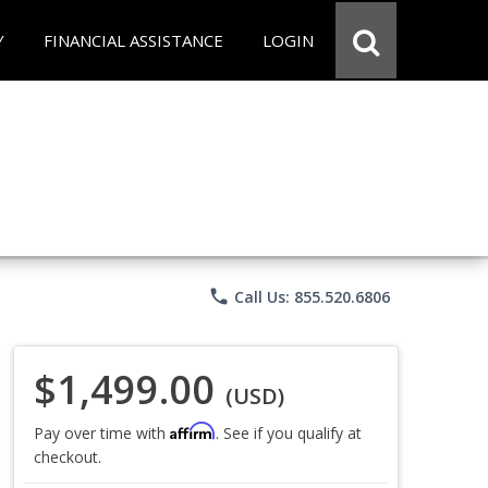
Y
FINANCIAL ASSISTANCE
LOGIN
phone
Call Us: 855.520.6806
$1,499.00
(USD)
Affirm
Pay over time with
. See if you qualify at
checkout.