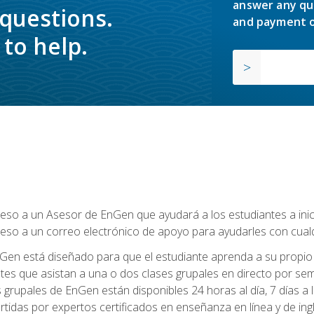
answer any qu
 questions.
and payment o
to help.
so a un Asesor de EnGen que ayudará a los estudiantes a inicia
eso a un correo electrónico de apoyo para ayudarles con cual
Gen está diseñado para que el estudiante aprenda a su propio 
ntes que asistan a una o dos clases grupales en directo por sem
es grupales de EnGen están disponibles 24 horas al día, 7 días a
tidas por expertos certificados en enseñanza en línea y de ing