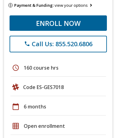
Payment & Funding:
view your options
ENROLL NOW
Call Us: 855.520.6806
phone
schedule
160 course hrs
Code ES-GES7018
calendar_today
6 months
grid_on
Open enrollment