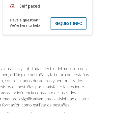
speed
Self paced
Have a question?
REQUEST INFO
We're here to help
 rentables y solicitadas dentro del mercado de la
en, el lifting de pestañas y la tintura de pestañas
to, con resultados duraderos y personalizados.
vicios de pestañas para satisfacer la creciente
ados. La influencia constante de las redes
ementado significativamente la visibilidad del arte
u formación como estilista de pestañas.