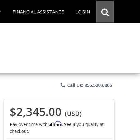
Y
FINANCIAL ASSISTANCE
LOGIN
phone
Call Us: 855.520.6806
$2,345.00
(USD)
Affirm
Pay over time with
. See if you qualify at
checkout.