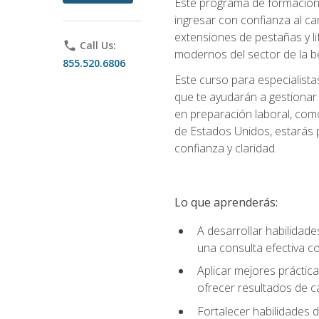
Este programa de formación p
ingresar con confianza al ca
extensiones de pestañas y lif
phone
Call Us:
modernos del sector de la be
855.520.6806
Este curso para especialista
que te ayudarán a gestionar
en preparación laboral, como
de Estados Unidos, estarás 
confianza y claridad.
Lo que aprenderás:
A desarrollar habilidade
una consulta efectiva con
Aplicar mejores práctica
ofrecer resultados de ca
Fortalecer habilidades de