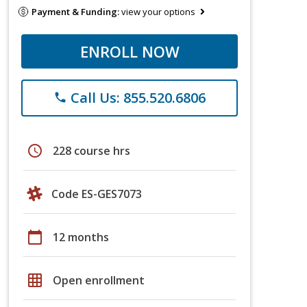
Payment & Funding:
view your options
ENROLL NOW
Call Us: 855.520.6806
phone
schedule
228 course hrs
Code ES-GES7073
calendar_today
12 months
grid_on
Open enrollment