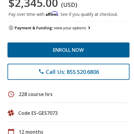
$2,345.00
(USD)
Affirm
Pay over time with
. See if you qualify at checkout.
Payment & Funding:
view your options
ENROLL NOW
Call Us: 855.520.6806
phone
schedule
228 course hrs
Code ES-GES7073
calendar_today
12 months