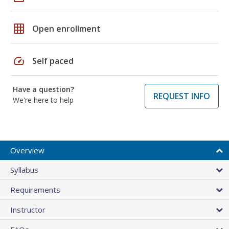
grid_on
Open enrollment
speed
Self paced
Have a question?
REQUEST INFO
We're here to help
Overview
Syllabus
Requirements
Instructor