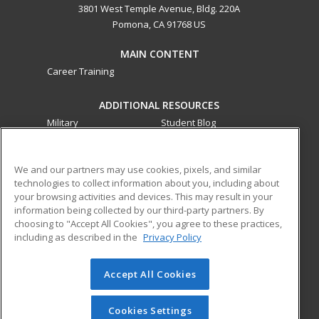
3801 West Temple Avenue, Bldg. 220A
Pomona, CA 91768 US
MAIN CONTENT
Career Training
ADDITIONAL RESOURCES
Military
Student Blog
Financial Assistance
Help
We and our partners may use cookies, pixels, and similar
technologies to collect information about you, including about
ed2go partners with this academic institution to provide
your browsing activities and devices. This may result in your
best-in-class non-credit online continuing education courses
information being collected by our third-party partners. By
that empower today’s workforce with relevant and
choosing to "Accept All Cookies", you agree to these practices,
transferable skills needed for career growth in high-demand
including as described in the
Privacy Policy
fields.
Accept All Cookies
© 2026 ed2go, a division of Cengage Learning. All rights
reserved. The material on this site cannot be reproduced or
redistributed unless you have obtained prior written
Cookies Settings