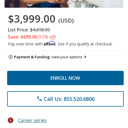
$3,999.00
(USD)
List Price:
$4,698.00
Save: $699.00
(15% off)
Affirm
Pay over time with
. See if you qualify at checkout.
Payment & Funding:
view your options
ENROLL NOW
Call Us: 855.520.6806
phone
info
Career series