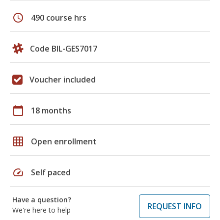
schedule
490 course hrs
Code BIL-GES7017
Voucher included
calendar_today
18 months
grid_on
Open enrollment
speed
Self paced
Have a question?
REQUEST INFO
We're here to help