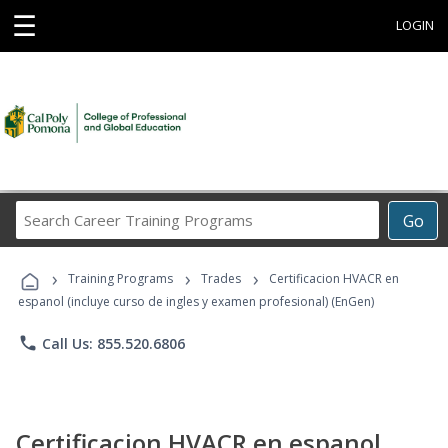
☰
LOGIN
Search
Go
Career
Training
›
›
›
Programs
Training Programs
Trades
Certificacion HVACR en
espanol (incluye curso de ingles y examen profesional) (EnGen)
phone
Call Us: 855.520.6806
Certificacion HVACR en espanol