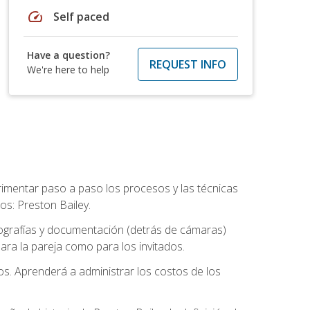
speed
Self paced
Have a question?
REQUEST INFO
We're here to help
rimentar paso a paso los procesos y las técnicas
os: Preston Bailey.
tografías y documentación (detrás de cámaras)
ra la pareja como para los invitados.
os. Aprenderá a administrar los costos de los