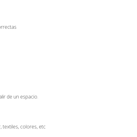
orrectas
lir de un espacio.
extiles, colores, etc