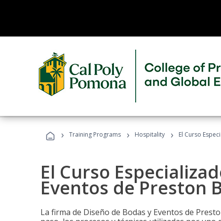
›
›
›
Training Programs
Hospitality
El Curso Espec
El Curso Especializa
Eventos de Preston B
La firma de Diseño de Bodas y Eventos de Presto