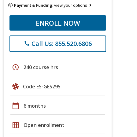
Payment & Funding:
view your options
ENROLL NOW
Call Us: 855.520.6806
phone
schedule
240 course hrs
Code ES-GES295
calendar_today
6 months
grid_on
Open enrollment