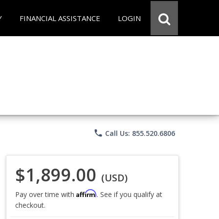
Y
FINANCIAL ASSISTANCE
LOGIN
phone
Call Us: 855.520.6806
$1,899.00
(USD)
Affirm
Pay over time with
. See if you qualify at
checkout.