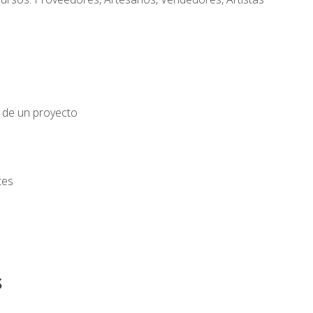
o de un proyecto
tes
s