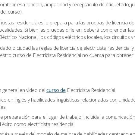
 nombrar esa función, ampacidad y receptáculo de etiquetado, j
el curso).
ricistas residenciales lo prepara para las pruebas de licencia d
localidades. Si bien las pruebas difieren, deberá comprender las
léctrico Nacional, los códigos eléctricos locales, los circuitos
ado o ciudad las reglas de licencia de electricista residencial 
stro curso de Electricista Residencial no cuenta para obtener 
n general en video del
curso de
Electricista Residencial
ico en inglés y habilidades lingüísticas relacionadas con unidad
les.
 preparación para el lugar de trabajo, incluida la comunicación, 
l éxito como electricista residencial
nglés a través del modelo de mejora de habilidades centrado e