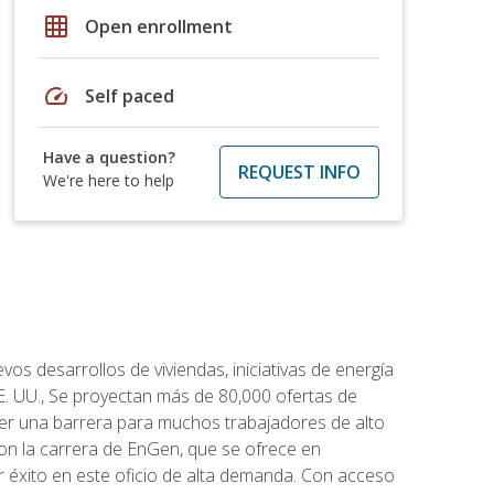
grid_on
Open enrollment
speed
Self paced
Have a question?
REQUEST INFO
We're here to help
os desarrollos de viviendas, iniciativas de energía
EE. UU., Se proyectan más de 80,000 ofertas de
 ser una barrera para muchos trabajadores de alto
con la carrera de EnGen, que se ofrece en
er éxito en este oficio de alta demanda. Con acceso