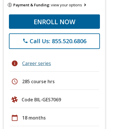
Payment & Funding:
view your options
ENROLL NOW
Call Us: 855.520.6806
phone
info
Career series
schedule
285 course hrs
Code BIL-GES7069
calendar_today
18 months