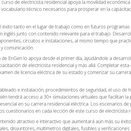
 curso de electricista residencial apoya la movilidad económica 
 vocabulario técnico necesarios para prosperar en la capacitaci
l éxito tanto en el lugar de trabajo como en futuros programas
 inglés junto con contenido relevante para el trabajo. Desarrol
ponentes, circuitos e instalaciones, al mismo tiempo que practic
 y comunicación.
de EnGen lo apoya desde el primer día, ayudándole a desarrolla
itación de electricista residencial y más allá. Completar esta c
amen de licencia eléctrica de su estado y comenzar su carrera 
cableado e instalación, procedimientos de seguridad, el uso de
n tendrá acceso a 30+ simulaciones virtuales que facilitan la p
 esencial en su carrera residencial eléctrica. Los escenarios de
los cuestionarios en cada lección de este curso de electricista r
ntenido atractivo e interactivo que aumentará aún más su éxit
ales, disyuntores, multímetros digitales, fusibles y verificacion