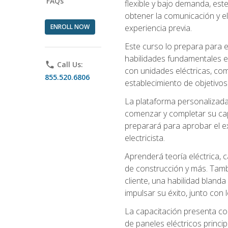
FAQs
flexible y bajo demanda, este
obtener la comunicación y el
ENROLL NOW
experiencia previa.
Este curso lo prepara para e
habilidades fundamentales en
phone
Call Us:
con unidades eléctricas, com
855.520.6806
establecimiento de objetivos
La plataforma personalizada 
comenzar y completar su capac
preparará para aprobar el ex
electricista.
Aprenderá teoría eléctrica, 
de construcción y más. Tambié
cliente, una habilidad blanda
impulsar su éxito, junto con 
La capacitación presenta co
de paneles eléctricos princip