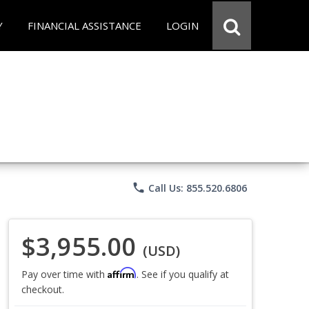
Y
FINANCIAL ASSISTANCE
LOGIN
phone
Call Us: 855.520.6806
$3,955.00
(USD)
Affirm
Pay over time with
. See if you qualify at
checkout.