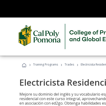
›
›
›
Training Programs
Trades
Electricista Reside
Electricista Residenc
Mejore su dominio del inglés y su vocabulario espe
residencial con este curso integral, aprovechando
en asociación con ed2go. Obtenga habilidades esenc