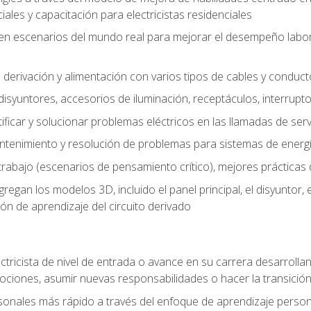
les y capacitación para electricistas residenciales
o en escenarios del mundo real para mejorar el desempeño labora
 derivación y alimentación con varios tipos de cables y conduc
 disyuntores, accesorios de iluminación, receptáculos, interrupt
icar y solucionar problemas eléctricos en las llamadas de serv
ntenimiento y resolución de problemas para sistemas de energí
rabajo (escenarios de pensamiento crítico), mejores prácticas d
n los modelos 3D, incluido el panel principal, el disyuntor, el m
ión de aprendizaje del circuito derivado
ectricista de nivel de entrada o avance en su carrera desarrollan
mociones, asumir nuevas responsabilidades o hacer la transició
sonales más rápido a través del enfoque de aprendizaje perso